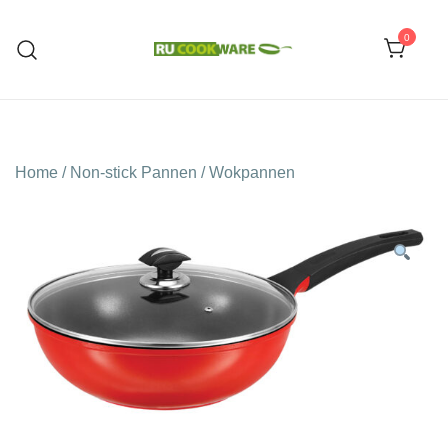
Ga
naar
0
de
Huishoud Artikelen
RU COOKWARE
inhoud
Home
/
Non-stick Pannen
/
Wokpannen