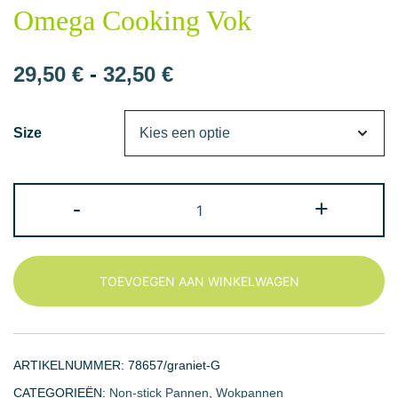
Omega Cooking Vok
Prijsklasse:
29,50
€
-
32,50
€
29,50 €
Size
tot
32,50 €
Omega
-
+
Cooking
Vok
aantal
TOEVOEGEN AAN WINKELWAGEN
ARTIKELNUMMER:
78657/graniet-G
CATEGORIEËN:
Non-stick Pannen
,
Wokpannen