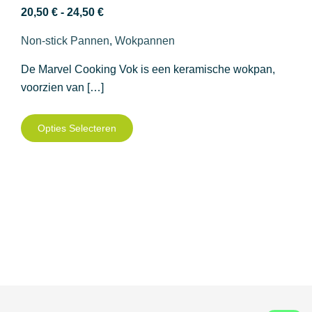
Prijsklasse:
20,50
€
-
24,50
€
20,50 €
Non-stick Pannen
,
Wokpannen
tot
24,50 €
De Marvel Cooking Vok is een keramische wokpan,
voorzien van […]
Dit
Opties Selecteren
product
heeft
meerdere
variaties.
Deze
optie
kan
gekozen
worden
op