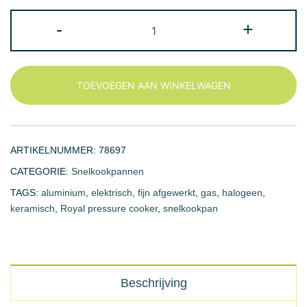
62,50 €
Chef
-
+
Pressure
Cooker
(Aluminium)
TOEVOEGEN AAN WINKELWAGEN
aantal
ARTIKELNUMMER:
78697
CATEGORIE:
Snelkookpannen
TAGS:
aluminium
,
elektrisch
,
fijn afgewerkt
,
gas
,
halogeen
,
keramisch
,
Royal pressure cooker
,
snelkookpan
Beschrijving