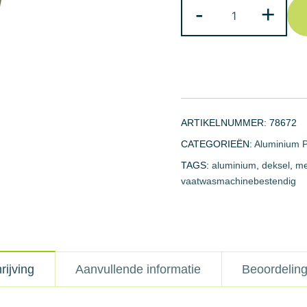
Melkpan
-
+
aantal
ARTIKELNUMMER:
78672
CATEGORIEËN:
Aluminium 
TAGS:
aluminium
,
deksel
,
me
vaatwasmachinebestendig
rijving
Aanvullende informatie
Beoordeling