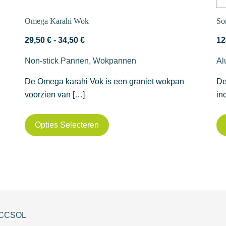
Omega Karahi Wok
So
Prijsklasse:
29,50
€
-
34,50
€
12
29,50 €
Non-stick Pannen
,
Wokpannen
Al
tot
34,50 €
De Omega karahi Vok is een graniet wokpan
De
voorzien van […]
in
Dit
Opties Selecteren
product
heeft
meerdere
variaties.
Deze
optie
kan
CCSOL
gekozen