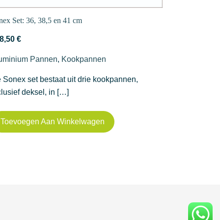
nex Set: 36, 38,5 en 41 cm
Round Karah
8,50
€
22,50
€
-
34
uminium Pannen
,
Kookpannen
Aluminium 
 Sonex set bestaat uit drie kookpannen,
De Round Ka
clusief deksel, in […]
karahi is […
Toevoegen Aan Winkelwagen
Opties S