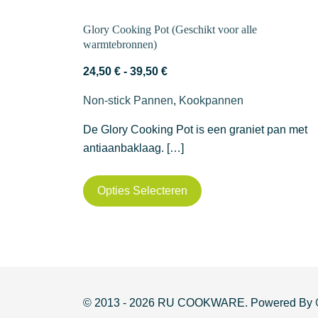
)
Glory Cooking Pot (Geschikt voor alle
 is gemaakt
warmtebronnen)
Prijsklasse:
24,50
€
-
39,50
€
24,50 €
Non-stick Pannen
,
Kookpannen
tot
39,50 €
De Glory Cooking Pot is een graniet pan met
antiaanbaklaag. […]
Dit
Opties Selecteren
product
heeft
meerdere
variaties.
Deze
optie
a
© 2013 - 2026 RU COOKWARE. Powered By
kan