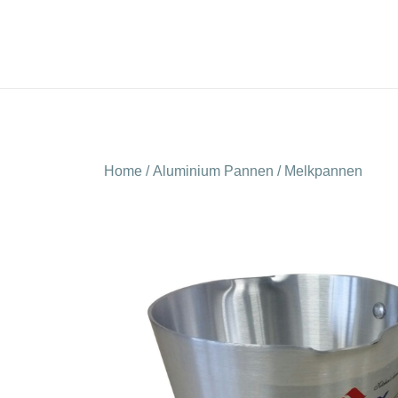
Ga
naar
de
inhoud
Home
/
Aluminium Pannen
/
Melkpannen