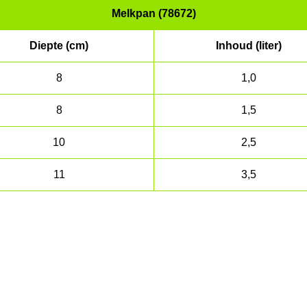
Melkpan (78672)
Diepte (cm)
Inhoud (liter)
8
1,0
8
1,5
10
2,5
11
3,5