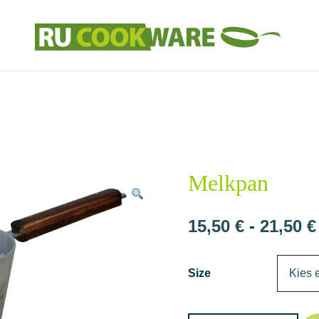
Huishoud Artikelen
RU COOKWARE
Melkpan
15,50
€
-
21,50
€
Size