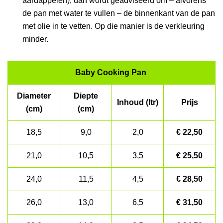
aardappelen), dan wordt geadviseerd om – alvorens
de pan met water te vullen – de binnenkant van de pan
met olie in te vetten. Op die manier is de verkleuring
minder.
Baby Cooking Pan
Diameter
Diepte
Inhoud (ltr)
Prijs
(cm)
(cm)
18,5
9,0
2,0
€ 22,50
21,0
10,5
3,5
€ 25,50
24,0
11,5
4,5
€ 28,50
26,0
13,0
6,5
€ 31,50