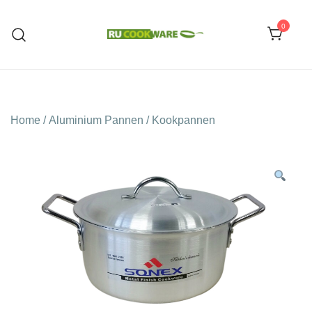
Ga
naar
0
de
Huishoud Artikelen
RU COOKWARE
inhoud
Home
/
Aluminium Pannen
/
Kookpannen