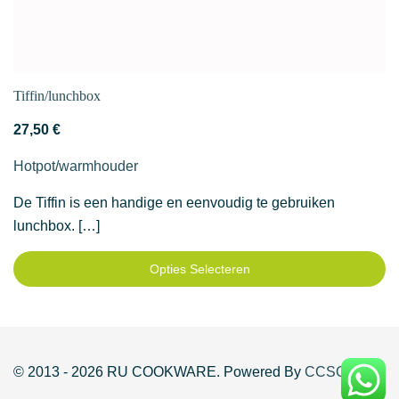
Tiffin/lunchbox
27,50
€
Hotpot/warmhouder
De Tiffin is een handige en eenvoudig te gebruiken
lunchbox. […]
Opties Selecteren
Dit
product
heeft
meerdere
© 2013 - 2026 RU COOKWARE. Powered By
CCSOL
variaties.