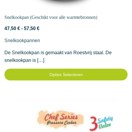
Snelkookpan (Geschikt voor alle warmtebronnen)
Prijsklasse:
47,50
€
-
57,50
€
47,50 €
Snelkookpannen
tot
57,50 €
De Snelkookpan is gemaakt van Roestvrij staal. De
snelkookpan is […]
Opties Selecteren
Dit
product
heeft
meerdere
variaties.
Deze
optie