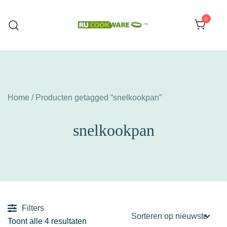
Ga
naar
0
de
Huishoud Artikelen
RU COOKWARE
inhoud
Home
/ Producten getagged “snelkookpan”
snelkookpan
Filters
Gesorteerd
Toont alle 4 resultaten