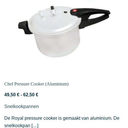
kan
gekozen
worden
op
de
productpagina
Chef Pressure Cooker (Aluminium)
Prijsklasse:
49,50
€
-
62,50
€
49,50 €
Snelkookpannen
tot
62,50 €
De Royal pressure cooker is gemaakt van aluminium. De
snelkookpan […]