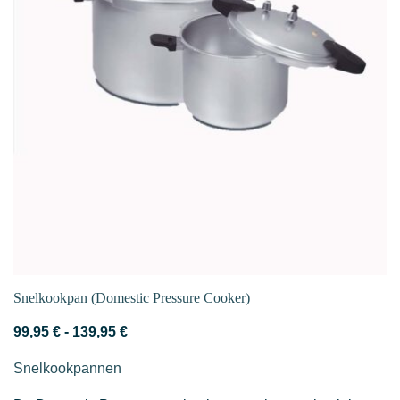
op
de
productpagina
Snelkookpan (Domestic Pressure Cooker)
Prijsklasse:
99,95
€
-
139,95
€
99,95 €
Snelkookpannen
tot