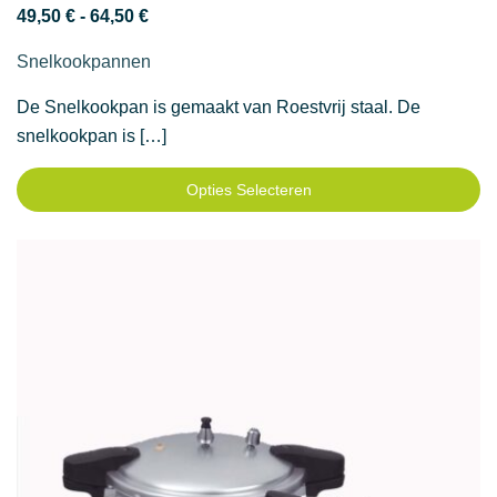
Prijsklasse:
49,50
€
-
64,50
€
49,50 €
Snelkookpannen
tot
64,50 €
De Snelkookpan is gemaakt van Roestvrij staal. De
snelkookpan is […]
Opties Selecteren
Dit
product
heeft
meerdere
variaties.
Deze
optie
kan
gekozen
worden