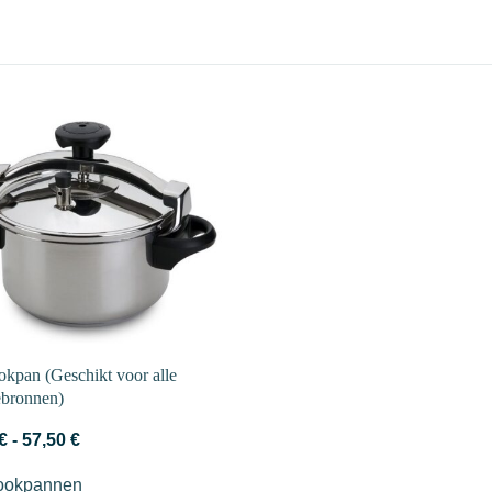
okpan (Geschikt voor alle
bronnen)
Prijsklasse:
€
-
57,50
€
47,50 €
ookpannen