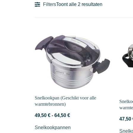
Gesorteerd
Filters
Toont alle 2 resultaten
op
nieuwste
Snelkookpan (Geschikt voor alle
Snelko
warmtebronnen)
warmte
Prijsklasse:
49,50
€
-
64,50
€
47,50
49,50 €
Snelkookpannen
tot
Snelk