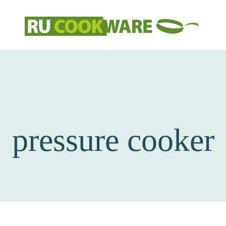
Huishoud Artikelen
RU COOKWARE
pressure cooker