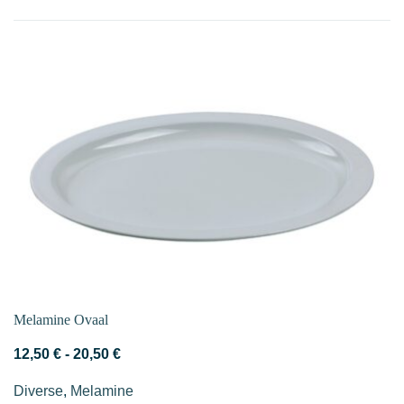
op
nieuwste
Melamine Ovaal
Prijsklasse:
12,50
€
-
20,50
€
12,50 €
Diverse
,
Melamine
tot