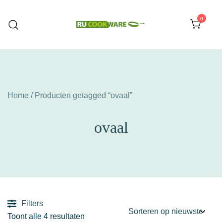
Ga
naar
0
de
Huishoud Artikelen
RU COOKWARE
inhoud
Home
/ Producten getagged “ovaal”
ovaal
Filters
Gesorteerd
Toont alle 4 resultaten