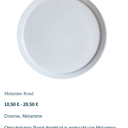
Melamine Rond
Prijsklasse:
10,50
€
-
20,50
€
10,50 €
Diverse
,
Melamine
tot
20,50 €
Omschrijving: Rond dienblad is gemaakt van Melamine.