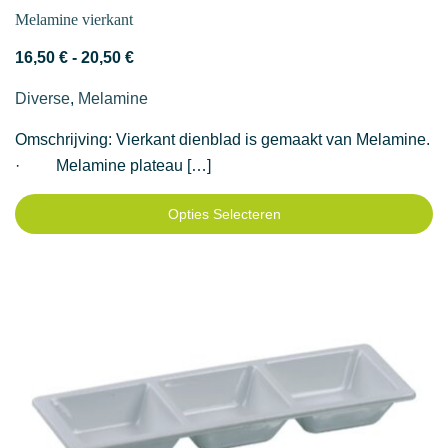
Melamine vierkant
Prijsklasse:
16,50
€
-
20,50
€
16,50 €
Diverse
,
Melamine
tot
20,50 €
Omschrijving: Vierkant dienblad is gemaakt van Melamine.
· Melamine plateau […]
Opties Selecteren
Dit
product
heeft
meerdere
variaties.
Deze
optie
kan