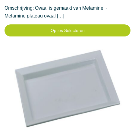
20,50 €
Omschrijving: Ovaal is gemaakt van Melamine. ·
Melamine plateau ovaal […]
Opties Selecteren
Dit
product
heeft
meerdere
variaties.
Deze
optie
kan
gekozen
worden
op
de
productpagina