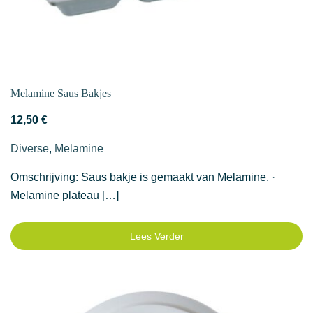
gekozen
worden
op
de
productpagina
Melamine Saus Bakjes
12,50
€
Diverse
,
Melamine
Omschrijving: Saus bakje is gemaakt van Melamine. ·
Melamine plateau […]
Lees Verder