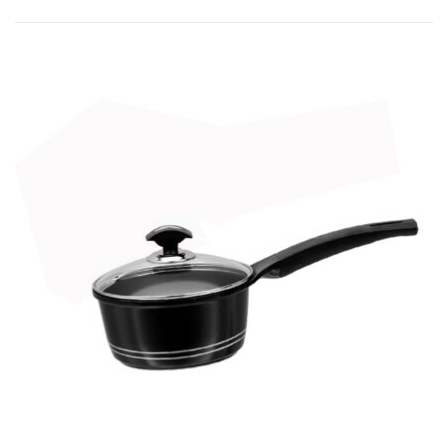
op
nieuwste