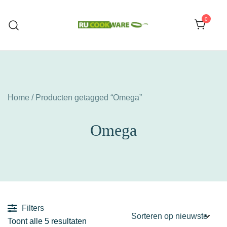
Ga
naar
0
de
Huishoud Artikelen
RU COOKWARE
inhoud
Home
/ Producten getagged “Omega”
Omega
Filters
Gesorteerd
Toont alle 5 resultaten