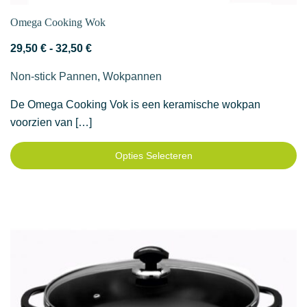
Omega Cooking Wok
Prijsklasse:
29,50
€
-
32,50
€
29,50 €
Non-stick Pannen
,
Wokpannen
tot
32,50 €
De Omega Cooking Vok is een keramische wokpan
voorzien van […]
Opties Selecteren
Dit
product
heeft
meerdere
variaties.
Deze
optie
kan