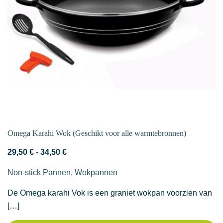
gekozen
worden
op
de
productpagina
Omega Karahi Wok (Geschikt voor alle warmtebronnen)
Prijsklasse:
29,50
€
-
34,50
€
29,50 €
Non-stick Pannen
,
Wokpannen
tot
34,50 €
De Omega karahi Vok is een graniet wokpan voorzien van
[…]