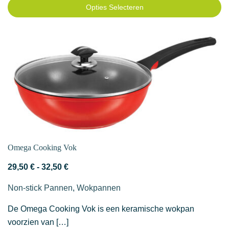
Opties Selecteren
Dit
product
heeft
meerdere
variaties.
Deze
optie
kan
gekozen
worden
Omega Cooking Vok
op
Prijsklasse:
29,50
€
-
32,50
€
de
29,50 €
productpagina
Non-stick Pannen
,
Wokpannen
tot
32,50 €
De Omega Cooking Vok is een keramische wokpan
voorzien van […]