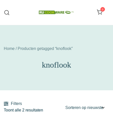
Ga
naar
0
de
Huishoud Artikelen
RU COOKWARE
inhoud
Home
/ Producten getagged “knoflook”
knoflook
Filters
Gesorteerd
Toont alle 2 resultaten