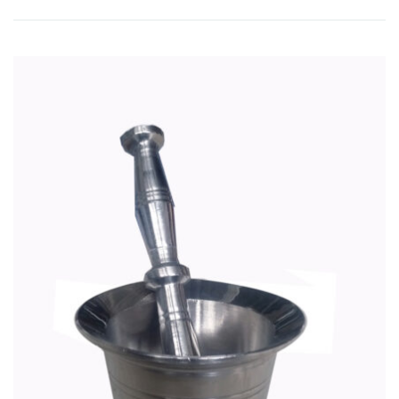
op
nieuwste