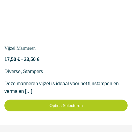
Vijzel Marmeren
Prijsklasse:
17,50
€
-
23,50
€
17,50 €
Diverse
,
Stampers
tot
23,50 €
Deze marmeren vijzel is ideaal voor het fijnstampen en
vermalen […]
Opties Selecteren
Dit
product
heeft