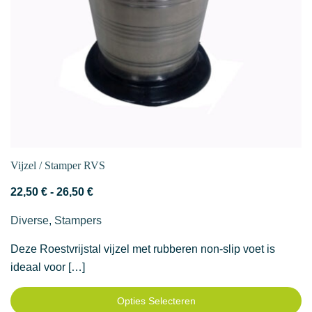
Vijzel / Stamper RVS
Prijsklasse:
22,50
€
-
26,50
€
22,50 €
Diverse
,
Stampers
tot
26,50 €
Deze Roestvrijstal vijzel met rubberen non-slip voet is
ideaal voor […]
Opties Selecteren