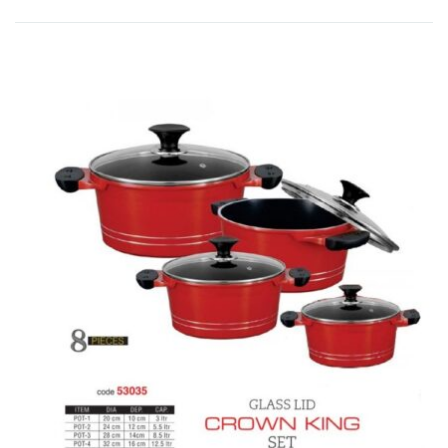
op
nieuwste