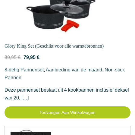
Glory King Set (Geschikt voor alle warmtebronnen)
Oorspronkelijke
Huidige
89,95
€
79,95
€
prijs
prijs
8-delig Pannenset
,
Aanbieding van de maand
,
Non-stick
was:
is:
Pannen
89,95 €.
79,95 €.
Deze pannenset bestaat uit 4 kookpannen inclusief deksel
van 20, […]
Toevoegen Aan Winkelwagen