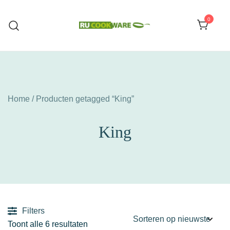
Ga
naar
0
de
Huishoud Artikelen
RU COOKWARE
inhoud
Home
/ Producten getagged “King”
King
Filters
Gesorteerd
Toont alle 6 resultaten