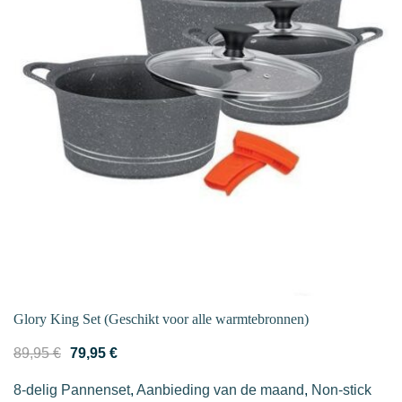
Glory King Set (Geschikt voor alle warmtebronnen)
Oorspronkelijke
Huidige
89,95
€
79,95
€
prijs
prijs
8-delig Pannenset
,
Aanbieding van de maand
,
Non-stick
was:
is: