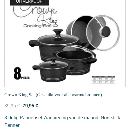
UITVERKOOP!
Crown King Set (Geschikt voor alle warmtebronnen)
Oorspronkelijke
Huidige
89,95
€
79,95
€
prijs
prijs
8-delig Pannenset
,
Aanbieding van de maand
,
Non-stick
was:
is:
Pannen
89,95 €.
79,95 €.